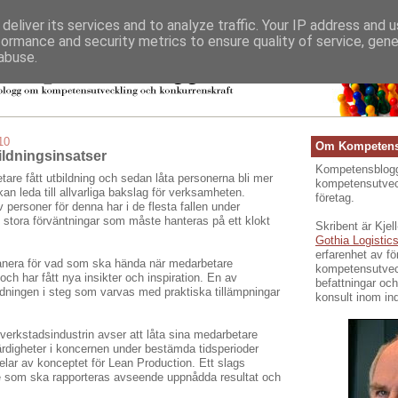
deliver its services and to analyze traffic. Your IP address and 
formance and security metrics to ensure quality of service, gen
abuse.
10
Om Kompetens
ildningsinsatser
Kompetensblogg
tare fått utbildning och sedan låta personerna bli mer
kompetensutveck
an leda till allvarliga bakslag för verksamheten.
företag.
 personer för denna har i de flesta fallen under
stora förväntningar som måste hanteras på ett klokt
Skribent är Kje
Gothia Logistic
erfarenhet av f
planera för vad som ska hända när medarbetare
kompetensutveck
och har fått nya insikter och inspiration. En av
befattningar oc
ildningen i steg som varvas med praktiska tillämpningar
konsult inom ind
verkstadsindustrin avser att låta sina medarbetare
färdigheter i koncernen under bestämda tidsperioder
lar av konceptet för Lean Production. Ett slags
e som ska rapporteras avseende uppnådda resultat och