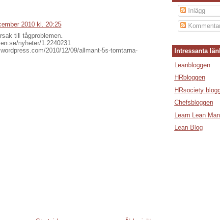
Inlägg
cember 2010 kl. 20:25
Kommentar
sak till tågproblemen.
sen.se/nyheter/1.2240231
t.wordpress.com/2010/12/09/allmant-5s-tomtarna-
Intressanta län
Leanbloggen
HRbloggen
HRsociety blog
Chefsbloggen
Learn Lean Man
Lean Blog