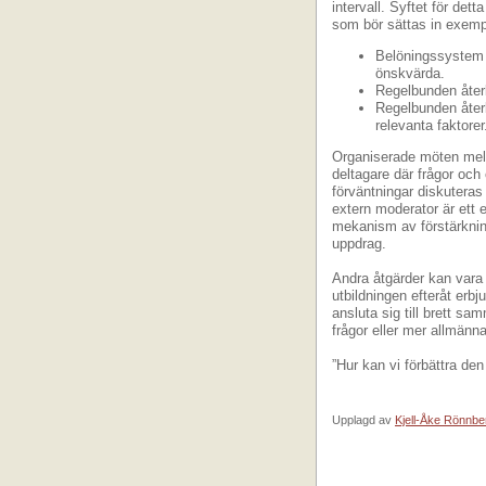
intervall. Syftet för dett
som bör sättas in exemp
Belöningssystem 
önskvärda.
Regelbunden återk
Regelbunden återk
relevanta faktorer
Organiserade möten mel
deltagare där frågor och
förväntningar diskutera
extern moderator är ett
mekanism av förstärkning
uppdrag.
Andra åtgärder kan vara 
utbildningen efteråt erbj
ansluta sig till brett s
frågor eller mer allmän
”Hur kan vi förbättra den
Upplagd av
Kjell-Åke Rönnbe