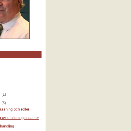
r
(1)
r
(3)
ssning och roller
g av utbildningsinsatser
 handling