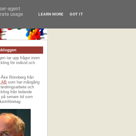
user-agent
erate usage
LEARN MORE
GOT IT
bloggen
en tar upp frågor inom
ling för individ och
ll-Åke Rönnberg från
s AB
som har mångårig
örändringsarbete och
ling från ledande
h på senare tid som
ustriföretag.