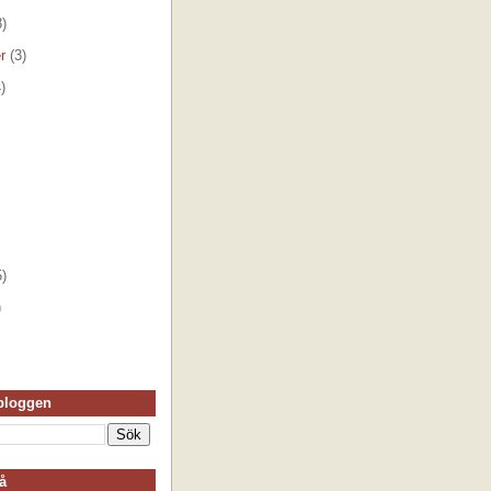
3)
er
(3)
)
5)
)
 bloggen
å