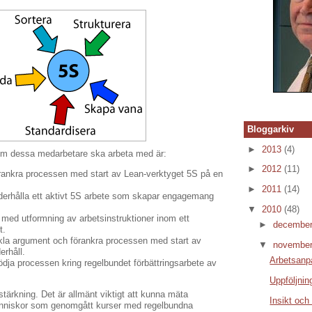
Bloggarkiv
►
2013
(4)
m dessa medarbetare ska arbeta med är:
►
2012
(11)
förankra processen med start av Lean-verktyget 5S på en
►
2011
(14)
nderhålla ett aktivt 5S arbete som skapar engagemang
▼
2010
(48)
t med utformning av arbetsinstruktioner inom ett
►
decembe
t.
eckla argument och förankra processen med start av
▼
novembe
rhåll.
Arbetsanpa
tödja processen kring regelbundet förbättringsarbete av
Uppföljnin
rstärkning. Det är allmänt viktigt att kunna mäta
Insikt och
nniskor som genomgått kurser med regelbundna