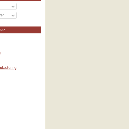
er
kar
g
ufacturing