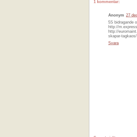
1 kommentar:
Anonym
27 de
5S bidragande or
http://m.expres
http://euromain
skapar-tagkaos/
Svara