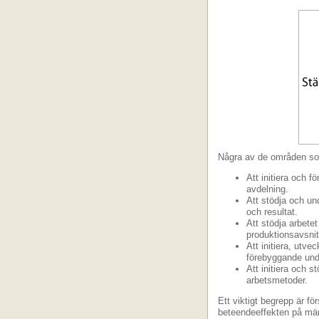
Några av de områden so
Att initiera och 
avdelning.
Att stödja och u
och resultat.
Att stödja arbete
produktionsavsnit
Att initiera, utv
förebyggande unde
Att initiera och s
arbetsmetoder.
Ett viktigt begrepp är fö
beteendeeffekten på mä