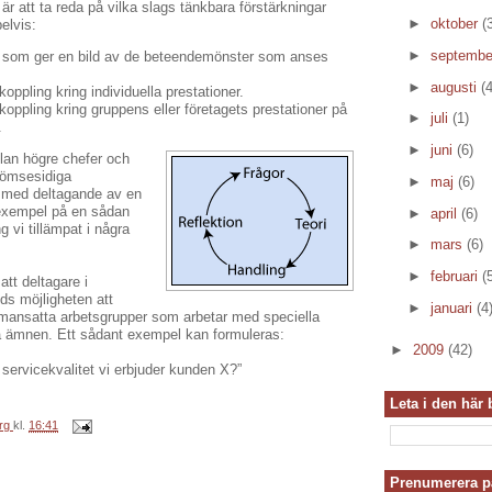
a är att ta reda på vilka slags tänkbara förstärkningar
►
oktober
(
elvis:
►
septemb
som ger en bild av de beteendemönster som anses
►
augusti
(4
oppling kring individuella prestationer.
oppling kring gruppens eller företagets prestationer på
►
juli
(1)
.
►
juni
(6)
lan högre chefer och
 ömsesidiga
►
maj
(6)
s med deltagande av en
 exempel på en sådan
►
april
(6)
 vi tillämpat i några
►
mars
(6)
►
februari
(
att deltagare i
uds möjligheten att
►
januari
(4
ammansatta arbetsgrupper som arbetar med speciella
na ämnen. Ett sådant exempel kan formuleras:
►
2009
(42)
 servicekvalitet vi erbjuder kunden X?”
Leta i den här
rg
kl.
16:41
Prenumerera p