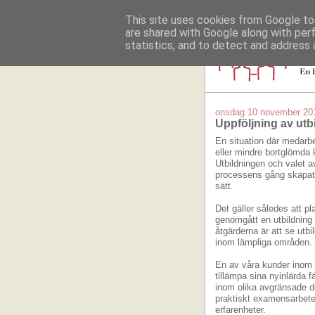
This site uses cookies from Google to 
are shared with Google along with per
statistics, and to detect and address 
onsdag 10 november 20
Uppföljning av utb
En situation där medarbe
eller mindre bortglömda k
Utbildningen och valet av
processens gång skapat 
sätt.
Det gäller således att 
genomgått en utbildning 
åtgärderna är att se utb
inom lämpliga områden.
En av våra kunder inom 
tillämpa sina nyinlärda 
inom olika avgränsade de
praktiskt examensarbet
erfarenheter.